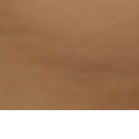
電話
アクセス
Total Beauty Management indy （トータルビューテ
2022.01.25
ィーマネジメント インディ）のホームページを新し
お盆休みのおしらせです
2025.07.22
くオープンしました。
まるで整形級の変化‼️エルモサハーブトリートメン
2025.03.19