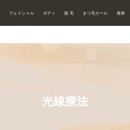
内
フェイシャル
ボディ
脱 毛
まつ毛カール
瘦身
光線療法