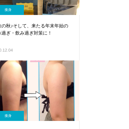
痩身
欲の秋♪そして、来たる年末年始の
べ過ぎ・飲み過ぎ対策に！
0.12.04
痩身