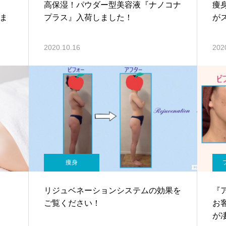
高保湿！パウダー型美容液『ナノコナ
痩
りま
プラス』入荷しました！
が
2020.10.16
202
痩身
リジュベネーションシステムの効果を
『
ご覧ください！
お
が