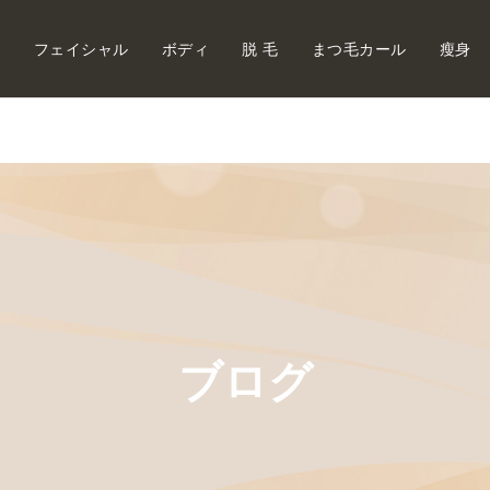
内
フェイシャル
ボディ
脱 毛
まつ毛カール
瘦身
ブログ