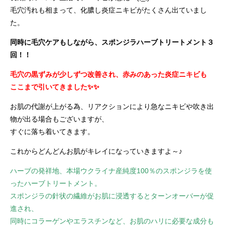
毛穴汚れも相まって、化膿し炎症ニキビがたくさん出ていまし
た。
同時に毛穴ケアもしながら、
スポンジラハーブトリートメント
３
回！！
毛穴の黒ずみが少しずつ改善され、赤みのあった炎症ニキビも
ここまで引いてきました✨✨
お肌の代謝が上がる為、リアクションにより急なニキビや吹き出
物が出る場合もございますが、
すぐに落ち着いてきます。
これからどんどんお肌がキレイになっていきますよ～♪
ハーブの発祥地、本場ウクライナ産純度100％のスポンジラを使
ったハーブトリートメント。
スポンジラの針状の繊維がお肌に浸透するとターンオーバーが促
進され、
同時にコラーゲンやエラスチンなど、お肌のハリに必要な成分も