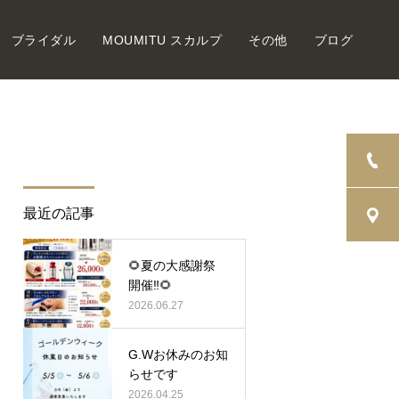
ブライダル
MOUMITU スカルプ
その他
ブログ
最近の記事
🌻夏の大感謝祭
開催‼︎🌻
2026.06.27
G.Wお休みのお知
らせです
2026.04.25