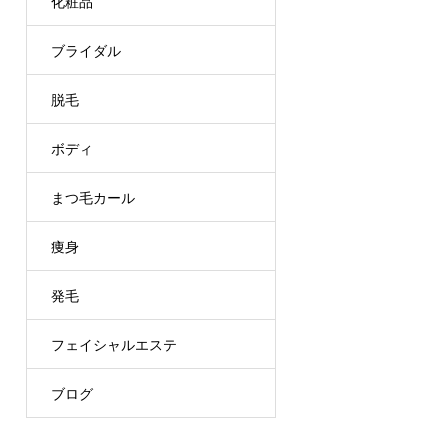
化粧品
ブライダル
脱毛
ボディ
まつ毛カール
痩身
発毛
フェイシャルエステ
ブログ