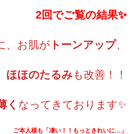
2回でご覧の結果✨
に、お肌が
トーンアップ
、
ほほのたるみ
も改善！！
薄く
なってきております✨
ご本人様も「凄い！！もっときれいに…」