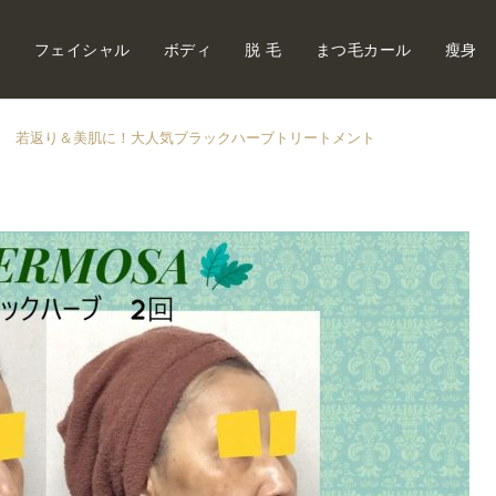
内
フェイシャル
ボディ
脱 毛
まつ毛カール
瘦身
若返り＆美肌に！大人気ブラックハーブトリートメント